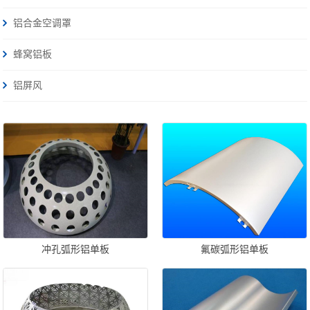
铝合金空调罩
蜂窝铝板
铝屏风
冲孔弧形铝单板
氟碳弧形铝单板