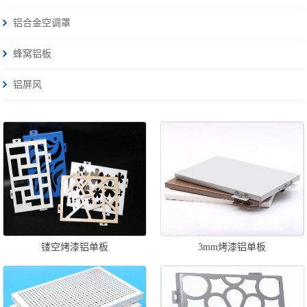
铝合金空调罩
蜂窝铝板
铝屏风
镂空烤漆铝单板
3mm烤漆铝单板