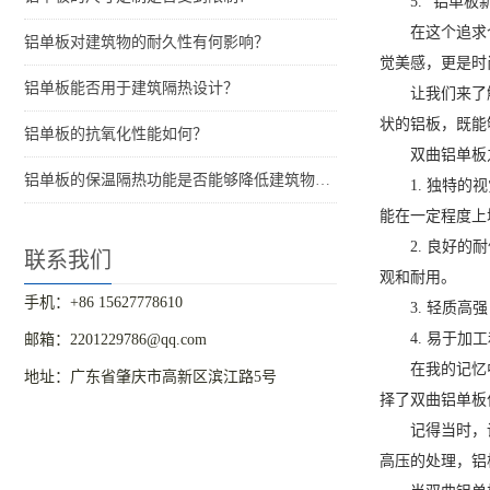
5. "铝单
在这个追求
铝单板对建筑物的耐久性有何影响？
觉美感，更是时
铝单板能否用于建筑隔热设计？
让我们来了
状的铝板，既能
铝单板的抗氧化性能如何？
双曲铝单板
铝单板的保温隔热功能是否能够降低建筑物的能耗？
1. 独特
能在一定程度上
2. 良好
联系我们
观和耐用。
手机：+86 15627778610
3. 轻质
4. 易于
邮箱：2201229786@qq.com
在我的记忆
地址：广东省肇庆市高新区滨江路5号
择了双曲铝单板
记得当时，
高压的处理，铝