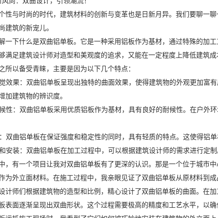
板新风尚：双曲设计，引领潮流！"
个性与时尚的时代，建筑材料的创新与变革也是日新月异。我们要聊一聊
尚建筑的新宠儿。
解一下什么是双曲铝单板。它是一种采用铝板作为基材，通过特殊的加工
够满足建筑设计师对造型和美观度的追求，又能在一定程度上降低建筑成
之所以备受青睐，主要是因为以下几个特点：
的视觉效果：双曲铝单板呈现出独特的曲面效果，使得建筑物的外观更加富
增加建筑物的辨识度。
的耐候性：双曲铝单板采用优质铝板作为基材，具有良好的耐候性。在户外
高强：双曲铝单板在保证强度和稳定性的同时，具有轻质的特点。这使得铝
加工和安装：双曲铝单板在加工过程中，可以根据建筑设计师的需求进行定
中，有一个项目让我对双曲铝单板有了更深的认识。那是一个位于城市中
作为外立面材料。在施工过程中，我亲眼见证了双曲铝单板从原材料到成
设计师们根据建筑物的造型和比例，精心设计了双曲铝单板的曲面。在加
板表面逐渐呈现出双曲形状。这个过程需要极高的精度和工艺水平，以确