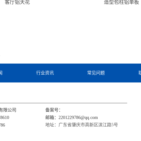
客厅铝天花
造型包柱铝单板
板
闻
行业资讯
常见问题
有限公司
备案号：
8610
邮箱：2201229786@qq.com
地址：广东省肇庆市高新区滨江路5号
86