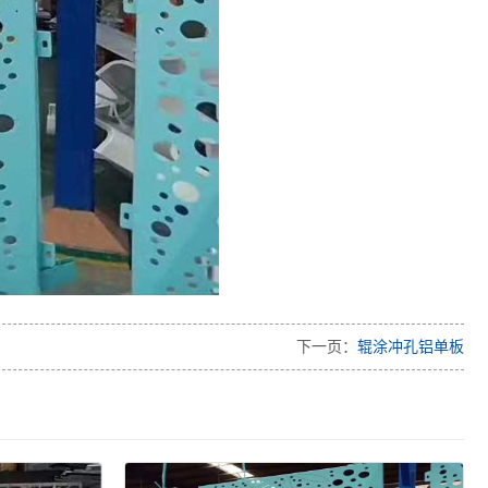
下一页：
辊涂冲孔铝单板