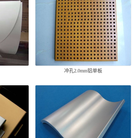
板
冲孔2.0mm铝单板