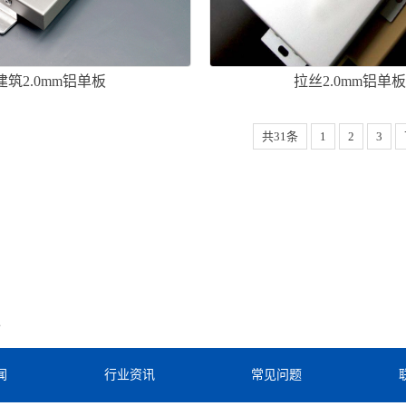
建筑2.0mm铝单板
拉丝2.0mm铝单
共31条
1
2
3
板
闻
行业资讯
常见问题