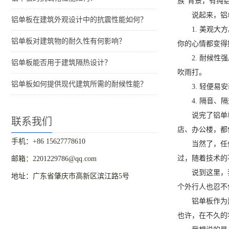
族”背景，有纯
说起来，铝
铝单板在建筑外观设计中的抗震性能如何？
1. 美观
铝单板对建筑物的耐久性有何影响？
你的心情都变得
2. 耐候
铝单板能否用于建筑隔热设计？
吹雨打。
铝单板如何提供现代建筑所需的耐候性能？
3. 轻便
4. 隔音
说完了铝单
联系我们
店、办公楼，都
手机：+86 15627778610
当然了，任
过，随着技术的
邮箱：2201229786@qq.com
说到这里，
地址：广东省肇庆市高新区滨江路5号
个外行人也忍不
铝单板作为
也许，在不久的