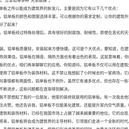
铝、合金铝等多种“兄弟姐妹”。
单板之所以能成为建筑界的新宠儿，主要是因为它有以下几个优点：
大方。铝单板的颜色和图案选择丰富，可以根据你的需求定制，让你的建筑
好了起来？
性强。铝单板经过特殊处理后，具有很好的耐腐蚀、耐候性，即使在恶劣的
易安装。铝单板质量轻，安装起来方便快捷。这可是个大优点，要知道，在
、隔热效果佳。铝单板在隔音、隔热方面也有着出色的表现。这就意味着，
板的优点，咱们再来聊聊它的应用。你知道吗，铝单板不仅可以用在建筑
使用了铝单板作为装饰材料。这不禁让我想起了小时候去的一家商场，它
何事情都有两面性，铝单板也不例外。虽然它有诸多优点，但也存在一些
不断进步，这些问题都在逐渐得到解决。
我不禁想起了我的一位朋友，他家的装修就是用的铝单板。有一次我去他
住点赞。他还告诉我，铝单板不仅能美化建筑，还能提升室内空气质量。
建筑和装饰材料，已经在我国市场上占据了越来越重要的地位。它的出现
将来，铝单板将会成为建筑界的主导材料，引领我们走进一个全新的时代