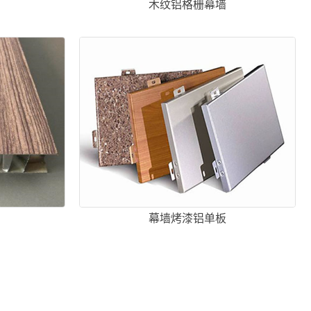
板
木纹铝格栅幕墙
幕墙烤漆铝单板