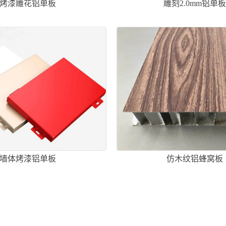
烤漆雕花铝单板
雕刻2.0mm铝单
墙体烤漆铝单板
仿木纹铝蜂窝板