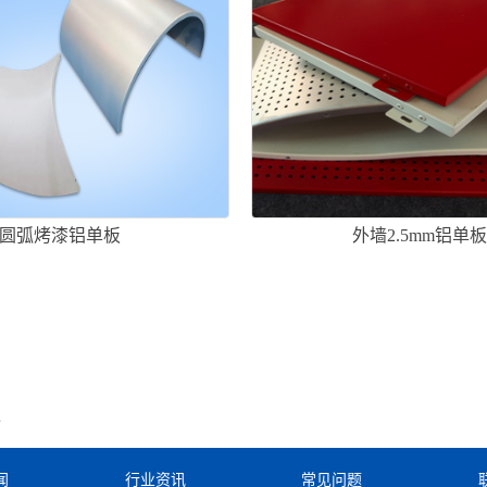
圆弧烤漆铝单板
外墙2.5mm铝单
板
闻
行业资讯
常见问题