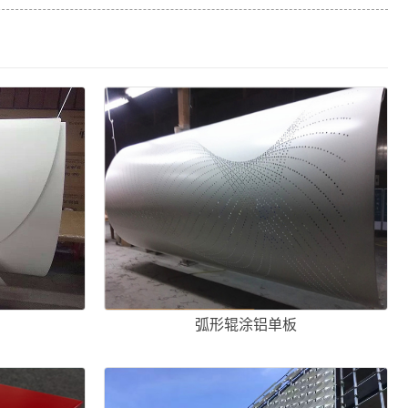
弧形辊涂铝单板