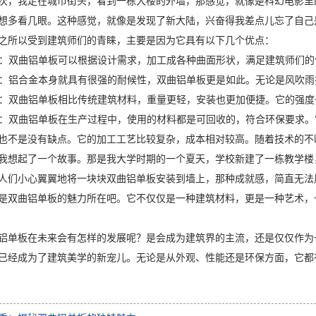
次，我走在城市街头，看到一栋大楼的外墙，那感觉，就像是科幻电影里
想多看几眼。这种感觉，就像是发现了新大陆，兴奋得我差点儿忘了自己
之所以受到建筑师们的青睐，主要是因为它具有以下几个优点：
多样：双曲铝单板可以根据设计需求，加工成各种曲面形状，满足建筑师们
性强：铝合金本身就具有很强的耐候性，双曲铝单板更是如此。无论是风吹
高强：双曲铝单板相比传统建筑材料，重量更轻，安装也更加便捷。它的强
节能：双曲铝单板在生产过程中，使用的材料都是可回收的，符合环保要求
也不是没有缺点。它的加工工艺比较复杂，成本相对较高。随着技术的不
我想起了一个故事。那是我大学时期的一个夏天，学校新建了一栋教学楼
人们小心翼翼地将一块块双曲铝单板安装到墙上，那种成就感，简直无法
是双曲铝单板的魅力所在吧。它不仅仅是一种建筑材料，更是一种艺术，
铝单板在未来会有怎样的发展呢？是会成为建筑界的主流，还是仅仅作为
已经成为了建筑美学的新宠儿。无论是从外观、性能还是环保方面，它都