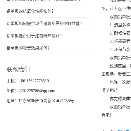
我记得有一
型，让人忍不住
铝单板的抗氧化性能如何？
双曲铝单板
铝单板如何提供现代建筑所需的耐候性能？
1. 造型
2. 耐候
铝单板能否用于建筑隔热设计？
3. 轻质
铝单板的吸音效果如何？
4. 环保
双曲铝单板
说到这里，
联系我们
工现场。看着工
手机：+86 15627778610
也许，这就
满了期待。
邮箱：2201229786@qq.com
你觉得双曲
地址：广东省肇庆市高新区滨江路5号
双曲铝单板
喜吧！