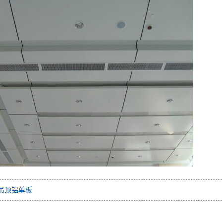
m吊顶铝单板