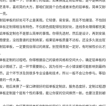
际的，想象一下，你家客厅的墙面，如果换成定制铝单板，是不是瞬间感
艺青年，喜欢简约大方，那咱们就挑个白色或者米色的铝单板，简单又耐
一亮。
制铝单板的好处可不止是美观。它轻便、易安装，而且不怕潮湿、不怕刮
单板定制
得相当有特色，不仅颜色搭配得恰到好处，连线条处理得都完美
铝单板定制也不是那么简单的事情。你得先选材，然后是设计，再到安装
图便宜，没找靠谱的定制商家，结果铝单板质量不达标，还没多久就出现
制铝单板，一定要找信得过的商家。别觉得贵就一定好，有时候性价比才
。
单板定制的过程吧。你得根据自己的装修风格和空间大小，确定铝单板的
设计图纸了。这一环节需要耐心，因为任何一点小错误都可能影响到最终
节。这个环节涉及到很多专业设备和技术，所以一般不会让你参与。等铝
里的一件大事。
友，他后来换了一家口碑很好的铝单板定制店，服务态度好，定制过程透
单板定制是个挺有个性的事情，能让你家的空间焕然一新。也要注意别被