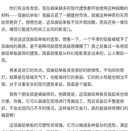
你们有没有发现，现在越来越多的现代建筑都开始使用这种超酷的
材料——双曲
铝单板
！我最近逛了一圈建材市场，就被这种神奇的东西
给惊艳到了。想想也是，这双曲铝单板不仅外观炫酷，而且还有一堆优
点，难怪它能成为时尚工业风的新宠儿。
得说说这双曲铝单板的造型。想象一下，一个平滑的铝板被赋予了
双曲线的美感，是不是瞬间就感觉高级感爆棚了？我之前看过一些用双
曲铝单板装饰的建筑，简直就像是从科幻电影里走出来的，让人眼前一
亮。
再来说说它的优点。双曲铝单板具有很好的耐候性，不怕风吹雨
打，就算是在极端天气下，也能保持它的美丽。它的防火性能也相当不
错，对于注重安全的现代建筑来说，简直是个福音。
我有个朋友就是搞装修的，他跟我说，这双曲铝单板安装起来也很
方便。你看，它可以直接在现场进行弯曲加工，而且安装后平整度很
好，不会出现凹凸不平的情况。这样省时又省力，真的是装修师傅们的
福音啊！
这双曲铝单板的可塑性非常强。它可以做成各种复杂的造型，满足