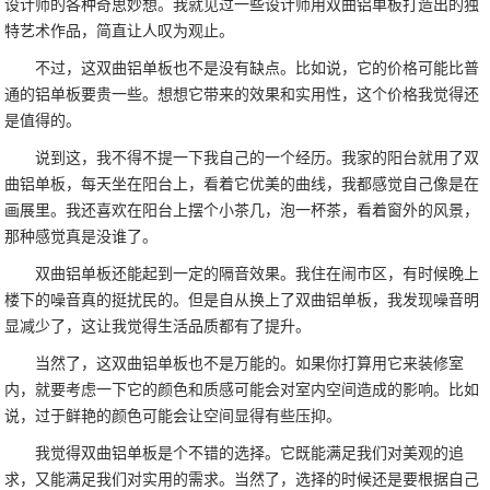
设计师的各种奇思妙想。我就见过一些设计师用双曲铝单板打造出的独
特艺术作品，简直让人叹为观止。
不过，这双曲铝单板也不是没有缺点。比如说，它的价格可能比普
通的铝单板要贵一些。想想它带来的效果和实用性，这个价格我觉得还
是值得的。
说到这，我不得不提一下我自己的一个经历。我家的阳台就用了双
曲铝单板，每天坐在阳台上，看着它优美的曲线，我都感觉自己像是在
画展里。我还喜欢在阳台上摆个小茶几，泡一杯茶，看着窗外的风景，
那种感觉真是没谁了。
双曲铝单板还能起到一定的隔音效果。我住在闹市区，有时候晚上
楼下的噪音真的挺扰民的。但是自从换上了双曲铝单板，我发现噪音明
显减少了，这让我觉得生活品质都有了提升。
当然了，这双曲铝单板也不是万能的。如果你打算用它来装修室
内，就要考虑一下它的颜色和质感可能会对室内空间造成的影响。比如
说，过于鲜艳的颜色可能会让空间显得有些压抑。
我觉得双曲铝单板是个不错的选择。它既能满足我们对美观的追
求，又能满足我们对实用的需求。当然了，选择的时候还是要根据自己