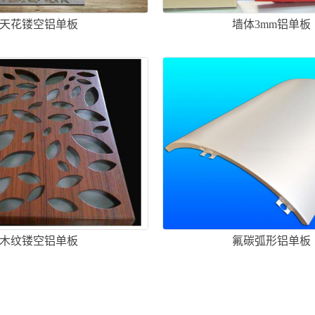
天花镂空铝单板
墙体3mm铝单板
木纹镂空铝单板
氟碳弧形铝单板