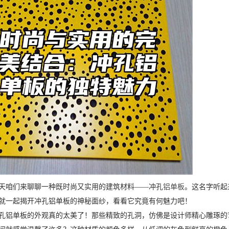
天咱们来聊聊一种既时尚又实用的建筑材料——冲孔
铝单板
。这名字听起
就一起揭开冲孔铝单板的神秘面纱，看看它究竟有何魅力吧！
孔铝单板的外观真的太美了！那些精致的孔洞，仿佛是设计师精心雕琢的