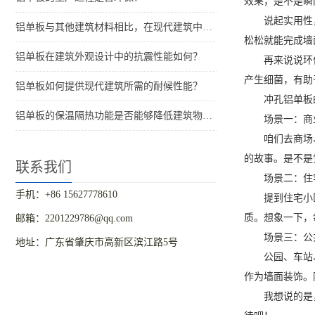
效果，是不是瞬
说起实用性
铝单板与其他建筑材料相比，在现代建筑中的优势是什么？
松松就能完成墙
铝单板在建筑外观设计中的抗震性能如何？
再来说说环
产生细菌，有助
铝单板如何提供现代建筑所需的耐候性能？
冲孔铝单板
铝单板的保温隔热功能是否能够降低建筑物的能耗？
场景一：商
咱们去商场
的故事。是不是
联系我们
场景二：住
手机：+86 15627778610
提到住宅小
质。想象一下，
邮箱：2201229786@qq.com
场景三：公
地址：广东省肇庆市高新区滨江路5号
公园、车站
作为墙面装饰。
我想说的是