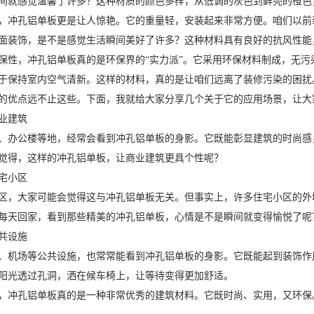
间就感觉温馨了许多？这种材质的颜色多样，从低调的灰色到鲜亮的橙色
，冲孔铝单板更是让人惊艳。它的重量轻，安装起来非常方便。咱们以前
面装饰，是不是感觉生活瞬间美好了许多？这种材料具有良好的抗风性能
保性，冲孔铝单板真的是环保界的“实力派”。它采用环保材料制成，无
于保持室内空气清新。这样的材料，真的是让咱们远离了装修污染的困扰
的优点远不止这些。下面，我就给大家分享几个关于它的应用场景，让大
业建筑
、办公楼等地，经常会看到冲孔铝单板的身影。它既能彰显建筑的时尚感
觉得，这样的冲孔铝单板，让商业建筑更具个性呢？
宅小区
区，大家可能会觉得这与冲孔铝单板无关。但事实上，许多住宅小区的外
每天回家，看到那些精美的冲孔铝单板，心情是不是瞬间就变得愉悦了呢
共设施
、机场等公共设施，也常常能看到冲孔铝单板的身影。它既能起到装饰作
阳光透过孔洞，洒在候车椅上，让等待变得更加舒适。
，冲孔铝单板真的是一种非常优秀的建筑材料。它既时尚、实用，又环保