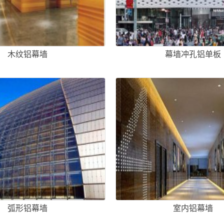
木纹铝幕墙
幕墙冲孔铝单板
弧形铝幕墙
室内铝幕墙