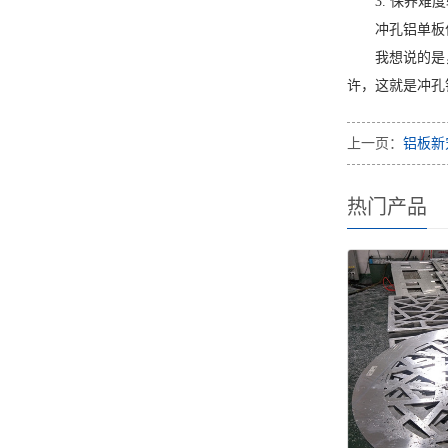
3. 保养
冲孔铝单板
我想说的是
许，这就是冲孔
上一页：
铝板新
热门产品