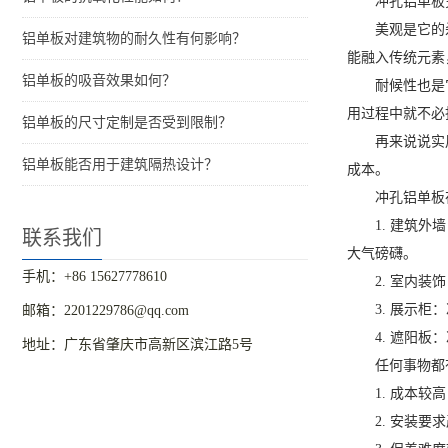
冲孔铝单板
美观是它的
铝单板对建筑物的耐久性有何影响？
能融入传统元素
铝单板的吸音效果如何？
耐候性也是
用过程中就不必
铝单板的尺寸定制是否受到限制？
再来说说实
铝单板能否用于建筑隔热设计？
成本。
冲孔铝单板
1. 建筑
联系我们
大气磅礴。
手机：+86 15627778610
2. 室内
3. 展示
邮箱：2201229786@qq.com
4. 遮阳
地址：广东省肇庆市高新区滨江路5号
任何事物都
1. 成本
2. 安装