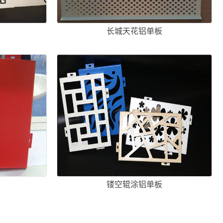
长城天花铝单板
板
镂空辊涂铝单板