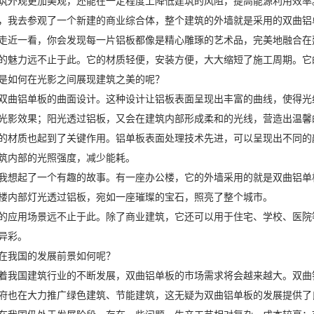
筑外观更加美观，还能在一定程度上降低建筑的风阻，提高能源利用效率
，我去参观了一个新建的商业综合体，整个建筑的外墙就是采用的双曲铝
走近一看，你会发现每一片铝板都像是精心雕琢的艺术品，完美地融合在
的魅力远不止于此。它的材质轻便，安装方便，大大缩短了施工周期。它
是如何在光影之间展现建筑之美的呢？
双曲铝单板的曲面设计。这种设计让铝板表面呈现出丰富的曲线，使得光
光影效果；阳光透过铝板，又会在建筑内部形成柔和的光线，营造出温馨
的材质也起到了关键作用。铝单板表面处理技术先进，可以呈现出不同的
筑内部的光照强度，减少能耗。
我想起了一个有趣的故事。有一座办公楼，它的外墙采用的就是双曲铝单
楼内部灯光透过铝板，宛如一座璀璨的宝石，照亮了整个城市。
的应用场景远不止于此。除了商业建筑，它还可以用于住宅、学校、医院
异彩。
在我国的发展前景如何呢？
着我国建筑行业的不断发展，双曲铝单板的市场需求将会越来越大。双曲
府也在大力推广绿色建筑、节能建筑，这无疑为双曲铝单板的发展提供了