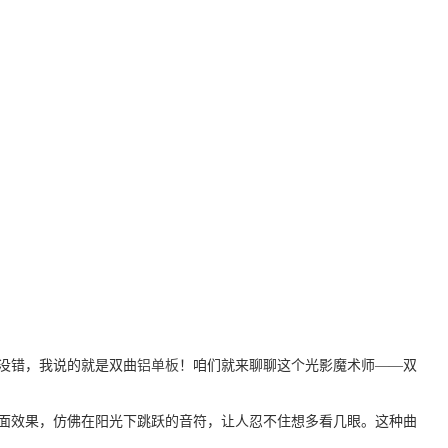
没错，我说的就是双曲
铝单板
！咱们就来聊聊这个光影魔术师——双
面效果，仿佛在阳光下跳跃的音符，让人忍不住想多看几眼。这种曲