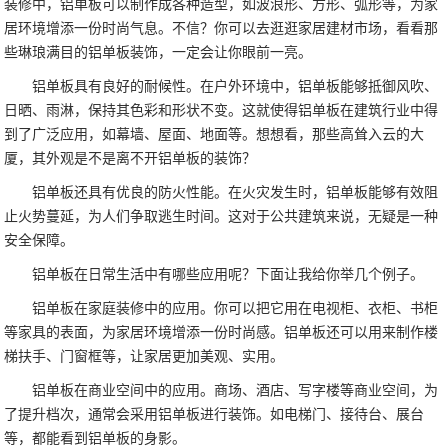
装修中，铝单板可以制作成各种造型，如波浪形、方形、弧形等，为家
居环境增添一份时尚气息。不信？你可以去逛逛家居建材市场，看看那
些琳琅满目的铝单板装饰，一定会让你眼前一亮。
铝单板具有良好的耐候性。在户外环境中，铝单板能够抵御风吹、
日晒、雨淋，保持其色彩和形状不变。这就使得铝单板在建筑行业中得
到了广泛应用，如幕墙、屋面、地面等。想想看，那些高耸入云的大
厦，其外观是不是离不开铝单板的装饰？
铝单板还具有优良的防火性能。在火灾发生时，铝单板能够有效阻
止火势蔓延，为人们争取逃生时间。这对于公共建筑来说，无疑是一种
安全保障。
铝单板在日常生活中有哪些应用呢？下面让我给你举几个例子。
铝单板在家庭装修中的应用。你可以把它用在电视柜、衣柜、书柜
等家具的表面，为家居环境增添一份时尚感。铝单板还可以用来制作楼
梯扶手、门窗框等，让家居更加美观、实用。
铝单板在商业空间中的应用。商场、酒店、写字楼等商业空间，为
了提升档次，通常会采用铝单板进行装饰。如电梯门、接待台、展台
等，都能看到铝单板的身影。