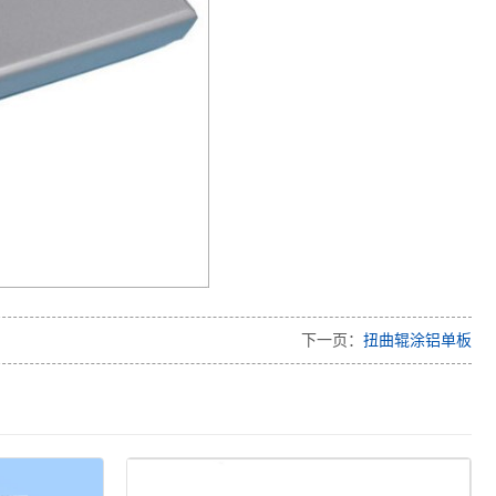
下一页：
扭曲辊涂铝单板